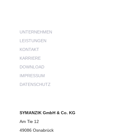
Links
Zur
überspringen
primären
Navigation
springen
UNTERNEHMEN
Zum
LEISTUNGEN
Inhalt
KONTAKT
springen
KARRIERE
DOWNLOAD
IMPRESSUM
DATENSCHUTZ
SYMANZIK GmbH & Co. KG
Am Tie 12
49086 Osnabrück