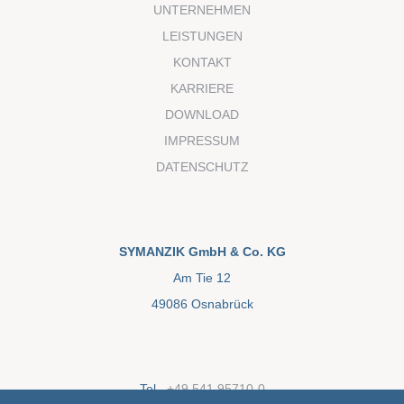
a
UNTERNEHMEN
p
LEISTUNGEN
t
c
KONTAKT
h
KARRIERE
a
*
DOWNLOAD
IMPRESSUM
DATENSCHUTZ
SYMANZIK GmbH & Co. KG
Am Tie 12
49086 Osnabrück
Tel.
+49 541 95710-0